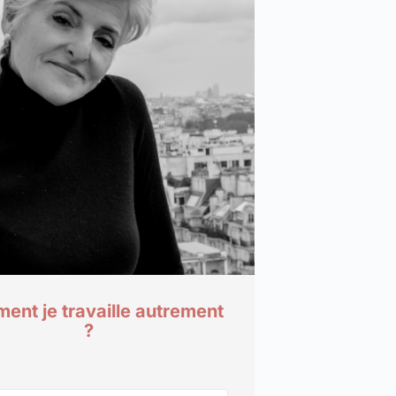
nt je travaille autrement
?