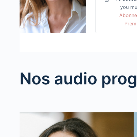
you mu
Abonne
Prem
Nos audio pr