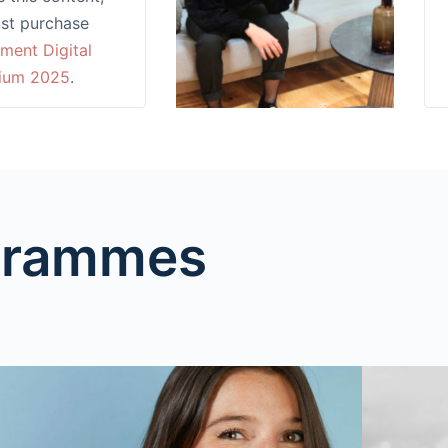
st purchase
ment Digital
ium 2025
.
ogrammes